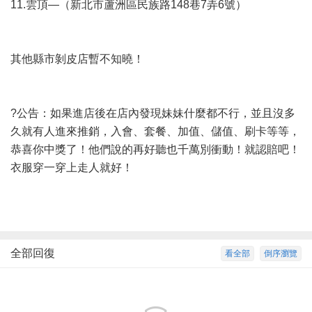
11.雲頂—（新北市蘆洲區民族路148巷7弄6號）
其他縣市剝皮店暫不知曉！
?公告：如果進店後在店內發現妹妹什麼都不行，並且沒多
久就有人進來推銷，入會、套餐、加值、儲值、刷卡等等，
恭喜你中獎了！他們說的再好聽也千萬別衝動！就認賠吧！
衣服穿一穿上走人就好！
全部回復
看全部
倒序瀏覽