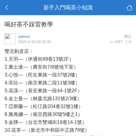
新手入門喝茶小知識
喝好茶不踩雷教學
admin
樓主
2025-4-30 00:30:30
1097
0
雙北剝皮店：
1.天羽—（伊通街99巷13號2F）
2.萬士達—（農安街7/9號地下室）
3.心悅—（民生東路一段37號2樓）
4.菲比—（南京東路二段11號3樓）
5.花漾—（長安東路一段44-1號2F）
6.金士曼—（林森北路131號2/3樓）
7.亞斯蘭—（松江路204巷32號1樓）
8.雅典娜—（南京西路30號5樓之1）
9.金牌—（台北市雙城街19巷14-1號）
10.花享—（新北市中和區中正路79號）