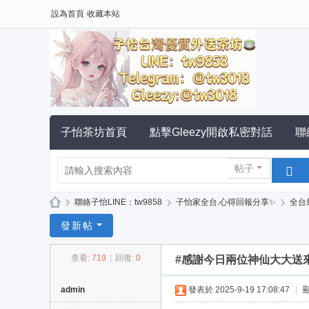
設為首頁
收藏本站
子怡茶坊首頁
點擊Gleezy開啟私密對話
聯
子怡中部喝茶看照
子怡南部喝茶看照
帖子
»
聯絡子怡LINE：tw9858
›
子怡家全台.心得回報分享✨
›
全台
大
發新帖
台
查看:
719
|
回復:
0
#感謝今日兩位神仙大大送來
灣
子
admin
發表於 2025-9-19 17:08:47
|
怡