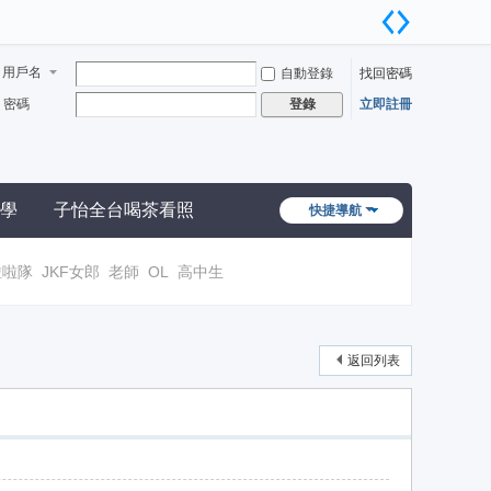
用戶名
自動登錄
找回密碼
密碼
立即註冊
登錄
學
子怡全台喝茶看照
快捷導航
啦啦隊
JKF女郎
老師
OL
高中生
返回列表