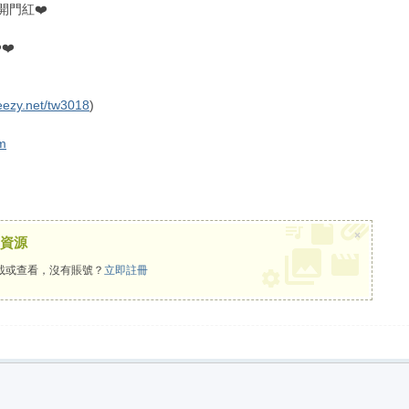
開門紅❤️
❤️
leezy.net/tw3018
)
m
×
資源
載或查看，沒有賬號？
立即註冊