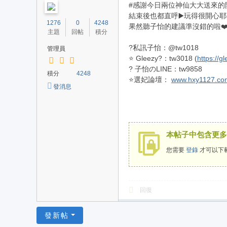
#感謝今日兩位神仙大大送來的
外
結束後也都直呼▶️玩得很開心耶
1276
0
4248
送
果然聽子怡的建議準沒錯的啦❤️
主題
回帖
積分
茶
?私訊子怡：@tw1018
管理員
加
⭐ Gleezy?：tw3018 (
https://g
賴
? 子怡のLINE：tw9858
積分
4248
⭐選妃論壇：
www.hxy1127.co
tw
發消息
98
58
或
本帖子中包含更多
Te
您需要
登錄
才可以下
le
gr
a
回復
m
：
發新帖