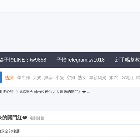
絡子怡LINE：tw9858
子怡Telegram:tw1018
新手喝茶教
熱搜:
學生妹
大奶
無套
小隻
空姐
熟女
單親媽媽
旅館
IG網紅
射後心得
›
#感謝今日兩位神仙大大送來的開門紅❤️ ...
的開門紅❤️
[複製鏈接]
顯示全部樓層